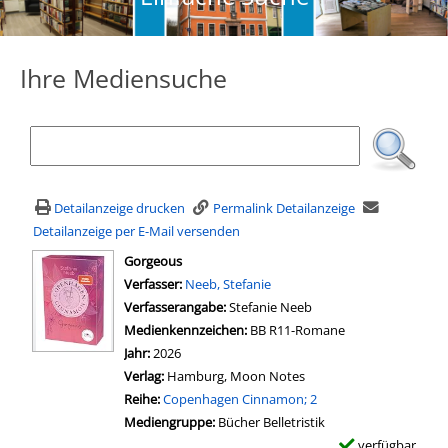
Ihre Mediensuche
Detailanzeige drucken
Permalink Detailanzeige
Detailanzeige per E-Mail versenden
wird in neuem Tab geöffnet
Gorgeous
Verfasser:
Suche nach diesem Verfasser
Neeb, Stefanie
Verfasserangabe:
Stefanie Neeb
Medienkennzeichen:
BB R11-Romane
Jahr:
2026
Verlag:
Hamburg, Moon Notes
Reihe:
Copenhagen Cinnamon; 2
Mediengruppe:
Bücher Belletristik
verfügbar