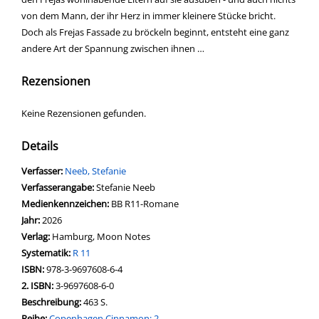
von dem Mann, der ihr Herz in immer kleinere Stücke bricht.
Doch als Frejas Fassade zu bröckeln beginnt, entsteht eine ganz
andere Art der Spannung zwischen ihnen …
Rezensionen
Keine Rezensionen gefunden.
Details
Verfasser:
Suche nach diesem Verfasser
Neeb, Stefanie
Verfasserangabe:
Stefanie Neeb
Medienkennzeichen:
BB R11-Romane
Jahr:
2026
Verlag:
Hamburg, Moon Notes
opens in new tab
Diesen Link in neuem Tab öffnen
Systematik:
Suche nach dieser Systematik
R 11
Suche nach diesem Interessenskreis
ISBN:
978-3-9697608-6-4
2. ISBN:
3-9697608-6-0
Beschreibung:
463 S.
Reihe:
Copenhagen Cinnamon; 2